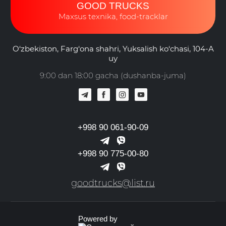
GOOD TRUCKS
Maxsus texnika, food-tracklar
O‘zbekiston, Farg‘ona shahri, Yuksalish ko‘chasi, 104-A
uy
9:00 dan 18:00 gacha (dushanba-juma)
+998 90 061-90-09
+998 90 775-00-80
goodtrucks@list.ru
Powered by