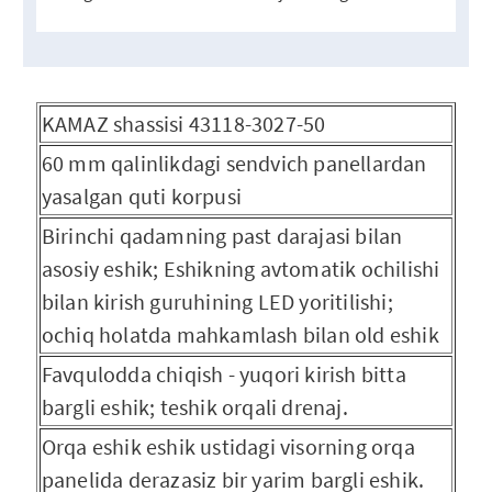
KAMAZ shassisi 43118-3027-50
60 mm qalinlikdagi sendvich panellardan
yasalgan quti korpusi
Birinchi qadamning past darajasi bilan
asosiy eshik; Eshikning avtomatik ochilishi
bilan kirish guruhining LED yoritilishi;
ochiq holatda mahkamlash bilan old eshik
Favqulodda chiqish - yuqori kirish bitta
bargli eshik; teshik orqali drenaj.
Orqa eshik eshik ustidagi visorning orqa
panelida derazasiz bir yarim bargli eshik.