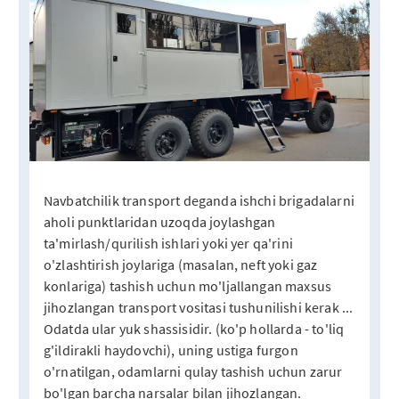
Navbatchilik transport deganda ishchi brigadalarni
aholi punktlaridan uzoqda joylashgan
ta'mirlash/qurilish ishlari yoki yer qa'rini
o'zlashtirish joylariga (masalan, neft yoki gaz
konlariga) tashish uchun mo'ljallangan maxsus
jihozlangan transport vositasi tushunilishi kerak ...
Odatda ular yuk shassisidir. (ko'p hollarda - to'liq
g'ildirakli haydovchi), uning ustiga furgon
o'rnatilgan, odamlarni qulay tashish uchun zarur
bo'lgan barcha narsalar bilan jihozlangan.