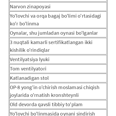
Narvon zinapoyasi
Yo'lovchi va orqa bagaj bo'limi o'rtasidagi
ko'r bo'linma
Oynalar, shu jumladan oynasi bo'lganlar
3 nuqtali kamarli sertifikatlangan ikki
kishilik o'rindiqlar
Ventilyatsiya lyuki
Tom ventilyatori
Katlanadigan stol
OP-8 yong'in o'chirish moslamasi chiqish
joylarida o'rnatish kronshteynli
Old devorda qavsli tibbiy to'plam
Yo'lovchi bo'linmasida oynani sindirish