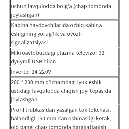
uchun favqulodda bolg'a (chap tomonda
joylashgan)
Kabina haydovchilarida ochiq kabina
eshigining yorug'lik va ovozli
signalizatsiyasi
Mikroavtobusdagi plazma televizor 32
dyuymli USB bilan
Inverter 24-220V
200 * 200 mm o'lchamdagi lyuk eshik
ustidagi favqulodda chiqish joyi tepasida
joylashgan
Profil trubkasidan yasalgan tok tokchasi,
balandligi 150 mm dan oshmasligi kerak,
old panel chap tomonda harakatlanish