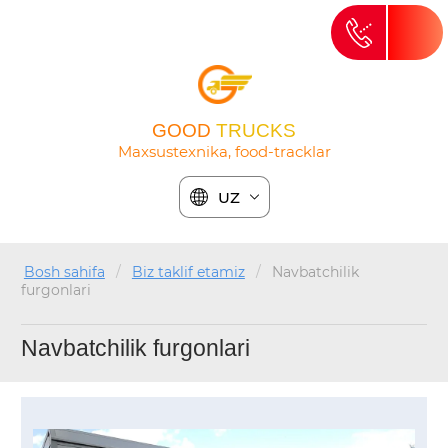
GOOD
TRUCKS
Maxsustexnika, food-tracklar
UZ
Bosh sahifa
/
Biz taklif etamiz
/
Navbatchilik
furgonlari
Navbatchilik furgonlari