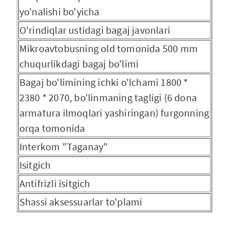
yo'nalishi bo'yicha
O'rindiqlar ustidagi bagaj javonlari
Mikroavtobusning old tomonida 500 mm
chuqurlikdagi bagaj bo'limi
Bagaj bo'limining ichki o'lchami 1800 *
2380 * 2070, bo'linmaning tagligi (6 dona
armatura ilmoqlari yashiringan) furgonning
orqa tomonida
Interkom "Taganay"
Isitgich
Antifrizli isitgich
Shassi aksessuarlar to'plami